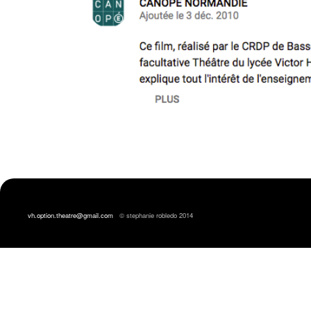
vh.option.theatre@gmail.com
© stephanie robledo 2014